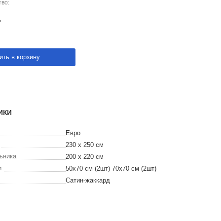
во:
ить в корзину
ики
Евро
и
230 х 250 см
льника
200 x 220 см
и
50х70 см (2шт) 70х70 см (2шт)
Сатин-жаккард