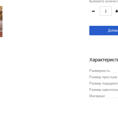
Выберите количест
Добав
Характерист
Размерность
Размер простын
Размер пододея
Размер наволочк
Материал