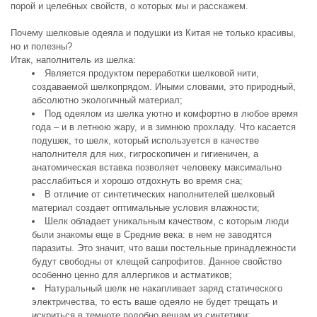
порой и целебных свойств, о которых мы и расскажем.
Почему шелковые одеяла и подушки из Китая не только красивы,
но и полезны?
Итак, наполнитель из шелка:
Является продуктом переработки шелковой нити,
создаваемой шелкопрядом. Иными словами, это природный,
абсолютно экологичный материал;
Под одеялом из шелка уютно и комфортно в любое время
года – и в летнюю жару, и в зимнюю прохладу. Что касается
подушек, то шелк, который используется в качестве
наполнителя для них, гигроскопичен и гигиеничен, а
анатомическая вставка позволяет человеку максимально
расслабиться и хорошо отдохнуть во время сна;
В отличие от синтетических наполнителей шелковый
материал создает оптимальные условия влажности;
Шелк обладает уникальным качеством, с которым люди
были знакомы еще в Средние века: в нем не заводятся
паразиты. Это значит, что ваши постельные принадлежности
будут свободны от клещей сапрофитов. Данное свойство
особенно ценно для аллергиков и астматиков;
Натуральный шелк не накапливает заряд статического
электричества, то есть ваше одеяло не будет трещать и
искриться в темноте подобно вещам из синтетики;